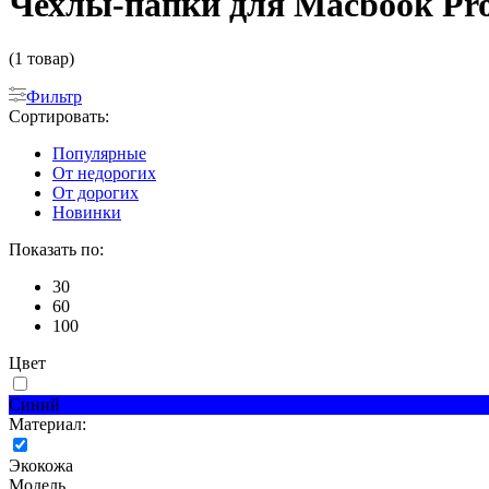
Чехлы-папки для Macbook Pro
(1 товар)
Фильтр
Сортировать:
Популярные
От недорогих
От дорогих
Новинки
Показать по:
30
60
100
Цвет
Синий
Материал:
Экокожа
Модель