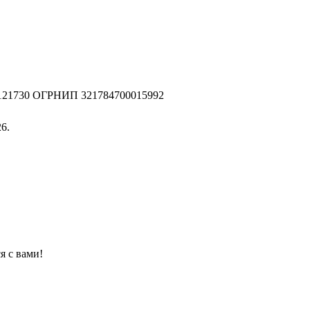
2121730 ОГРНИП 321784700015992
6.
я с вами!