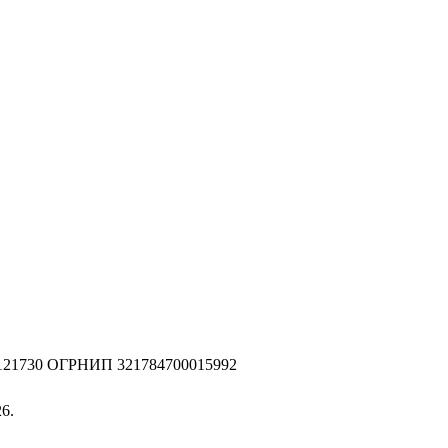
2121730 ОГРНИП 321784700015992
6.