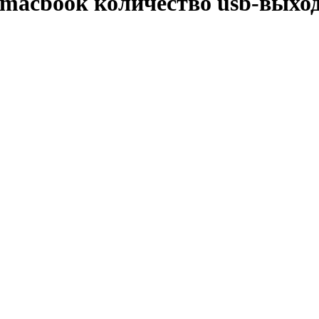
 macbook количество usb-выхо