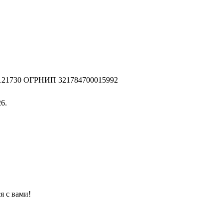
2121730 ОГРНИП 321784700015992
6.
я с вами!