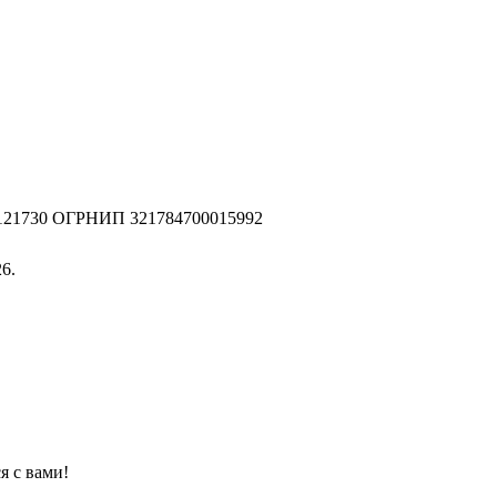
2121730 ОГРНИП 321784700015992
6.
я с вами!