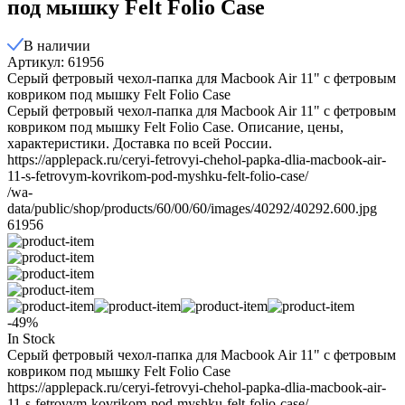
под мышку Felt Folio Case
В наличии
Артикул: 61956
Cерый фетровый чехол-папка для Macbook Air 11" с фетровым
ковриком под мышку Felt Folio Case
Cерый фетровый чехол-папка для Macbook Air 11" с фетровым
ковриком под мышку Felt Folio Case. Описание, цены,
характеристики. Доставка по всей России.
https://applepack.ru/ceryi-fetrovyi-chehol-papka-dlia-macbook-air-
11-s-fetrovym-kovrikom-pod-myshku-felt-folio-case/
/wa-
data/public/shop/products/60/00/60/images/40292/40292.600.jpg
61956
-49%
In Stock
Cерый фетровый чехол-папка для Macbook Air 11" с фетровым
ковриком под мышку Felt Folio Case
https://applepack.ru/ceryi-fetrovyi-chehol-papka-dlia-macbook-air-
11-s-fetrovym-kovrikom-pod-myshku-felt-folio-case/