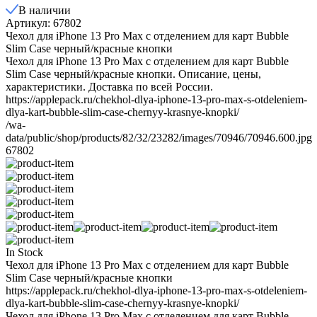
В наличии
Артикул: 67802
Чехол для iPhone 13 Pro Max с отделением для карт Bubble
Slim Case черный/красные кнопки
Чехол для iPhone 13 Pro Max с отделением для карт Bubble
Slim Case черный/красные кнопки. Описание, цены,
характеристики. Доставка по всей России.
https://applepack.ru/chekhol-dlya-iphone-13-pro-max-s-otdeleniem-
dlya-kart-bubble-slim-case-chernyy-krasnye-knopki/
/wa-
data/public/shop/products/82/32/23282/images/70946/70946.600.jpg
67802
In Stock
Чехол для iPhone 13 Pro Max с отделением для карт Bubble
Slim Case черный/красные кнопки
https://applepack.ru/chekhol-dlya-iphone-13-pro-max-s-otdeleniem-
dlya-kart-bubble-slim-case-chernyy-krasnye-knopki/
Чехол для iPhone 13 Pro Max с отделением для карт Bubble