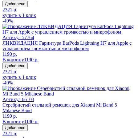
Добавлено
2321 р.
купить в 1 клик
-49%
Артикул
57764
ЛИКВИДАЦИЯ Гарнитура EarPods Lightning H7 для Apple с
управлением громкостью и микрофоном
1190 р.
В корзину
1190 р.
Добавлено
2321 р.
купить в 1 клик
-49%
Артикул
66103
Серебристый стальной ремешок для Xiaomi Mi Band 5
Milanese Band
1190 р.
В корзину
1190 р.
Добавлено
2321 р.