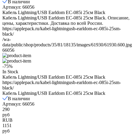
В наличии
Артикул: 66056
Кабель Lightning/USB Earldom EC-085i 25см Black
Кабель Lightning/USB Earldom EC-085i 25см Black. Описание,
цены, характеристики. Доставка по всей России.
https://applepack.ru/kabel-lightningusb-earldom-ec-085i-25sm-
black/
/wa-
data/public/shop/products/35/81/18135/images/61930/61930.600.jpg
66056
-75%
In Stock
Кабель Lightning/USB Earldom EC-085i 25см Black
https://applepack.ru/kabel-lightningusb-earldom-ec-085i-25sm-
black/
Кабель Lightning/USB Earldom EC-085i 25см Black
В наличии
Артикул: 66056
290
руб
RUB
1151
руб