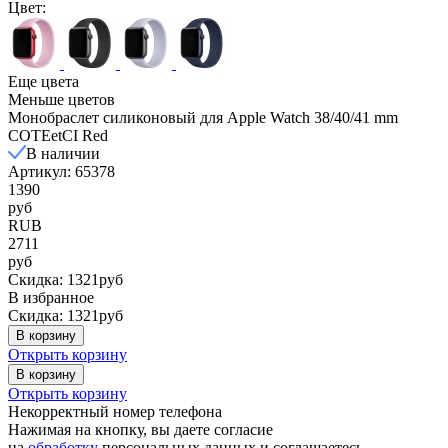
Цвет:
Еще цвета
Меньше цветов
Монобраслет силиконовый для Apple Watch 38/40/41 mm
COTEetCI Red
В наличии
Артикул: 65378
1390
руб
RUB
2711
руб
Скидка: 1321руб
В избранное
Скидка: 1321руб
В корзину
Открыть корзину
В корзину
Открыть корзину
Некорректный номер телефона
Нажимая на кнопку, вы даете согласие
на
обработку
персональных данных и соглашаетесь