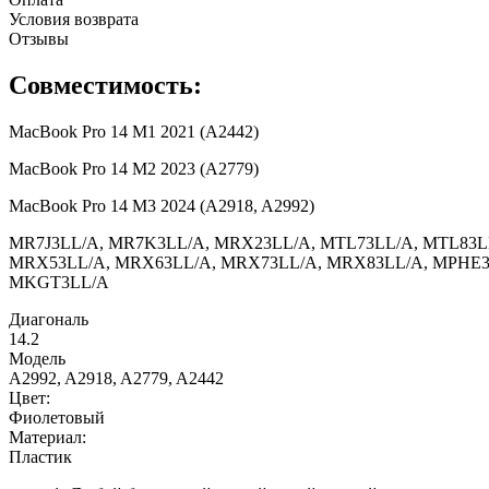
Условия возврата
Отзывы
Совместимость:
MacBook Pro 14 M1 2021 (A2442)
MacBook Pro 14 M2 2023 (A2779)
MacBook Pro 14 M3 2024 (A2918, A2992)
MR7J3LL/A, MR7K3LL/A, MRX23LL/A, MTL73LL/A, MTL83LL
MRX53LL/A, MRX63LL/A, MRX73LL/A, MRX83LL/A, MPHE3
MKGT3LL/A
Диагональ
14.2
Модель
A2992, A2918, A2779, A2442
Цвет:
Фиолетовый
Материал:
Пластик