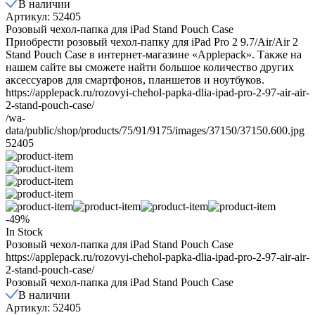
В наличии
Артикул: 52405
Розовый чехол-папка для iPad Stand Pouch Case
Приобрести розовый чехол-папку для iPad Pro 2 9.7/Air/Air 2
Stand Pouch Case в интернет-магазине «Applepack». Также на
нашем сайте вы сможете найти большое количество других
аксессуаров для смартфонов, планшетов и ноутбуков.
https://applepack.ru/rozovyi-chehol-papka-dlia-ipad-pro-2-97-air-air-
2-stand-pouch-case/
/wa-
data/public/shop/products/75/91/9175/images/37150/37150.600.jpg
52405
-49%
In Stock
Розовый чехол-папка для iPad Stand Pouch Case
https://applepack.ru/rozovyi-chehol-papka-dlia-ipad-pro-2-97-air-air-
2-stand-pouch-case/
Розовый чехол-папка для iPad Stand Pouch Case
В наличии
Артикул: 52405