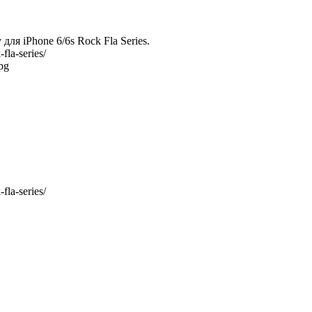
ля iPhone 6/6s Rock Fla Series.
fla-series/
pg
fla-series/