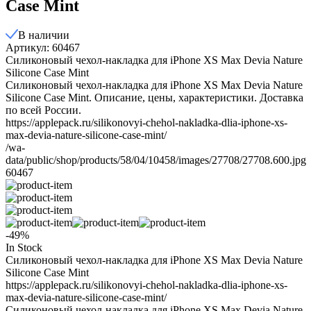
Case Mint
В наличии
Артикул: 60467
Силиконовый чехол-накладка для iPhone XS Max Devia Nature
Silicone Case Mint
Силиконовый чехол-накладка для iPhone XS Max Devia Nature
Silicone Case Mint. Описание, цены, характеристики. Доставка
по всей России.
https://applepack.ru/silikonovyi-chehol-nakladka-dlia-iphone-xs-
max-devia-nature-silicone-case-mint/
/wa-
data/public/shop/products/58/04/10458/images/27708/27708.600.jpg
60467
-49%
In Stock
Силиконовый чехол-накладка для iPhone XS Max Devia Nature
Silicone Case Mint
https://applepack.ru/silikonovyi-chehol-nakladka-dlia-iphone-xs-
max-devia-nature-silicone-case-mint/
Силиконовый чехол-накладка для iPhone XS Max Devia Nature