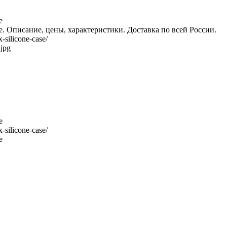
e
e. Описание, цены, характеристики. Доставка по всей России.
-silicone-case/
.jpg
e
-silicone-case/
e