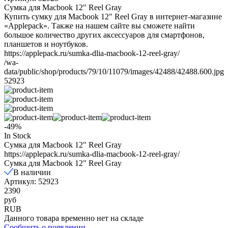
Сумка для Macbook 12" Reel Gray
Купить сумку для Macbook 12" Reel Gray в интернет-магазине
«Applepack». Также на нашем сайте вы сможете найти
большое количество других аксессуаров для смартфонов,
планшетов и ноутбуков.
https://applepack.ru/sumka-dlia-macbook-12-reel-gray/
/wa-
data/public/shop/products/79/10/11079/images/42488/42488.600.jpg
52923
-49%
In Stock
Сумка для Macbook 12" Reel Gray
https://applepack.ru/sumka-dlia-macbook-12-reel-gray/
Сумка для Macbook 12" Reel Gray
В наличии
Артикул: 52923
2390
руб
RUB
Данного товара временно нет на складе
Сообщить о появлении