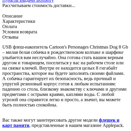
Пункты Выдачи Boxberry
Рассчитываем стоимость доставки...
Описание
Характеристики
Оплата
Условия возврата
Отзывы
USB флеш-накопитель Cartoon's Personages Christmas Dog 8 Gb
– милая белая собачка в рождественском колпаке и шарфике
улыбается вам неслучайно. Она готова стать вашим верным
другом и товарищем, поселиться у вас на рабочем столе или
на связке ключей. Внутри ее находится целых 8 гигабайт
пространства, которое вы будете заполнять своими файлами.
А собачка гарантирует их безопасность, ведь прочный и
упругий резиновый корпус готов к любым испытаниям:
падению со стола, близкому знакомству с ключами и другими
предметами с острыми краями, каплями воды. С любой
угрозой она справится легко и просто, а значит, вы можете
быть полностью спокойны.
Вас также могут заинтересовать другие модели
флешек и
карт памяти
, представленные в нашем магазине Applepack.