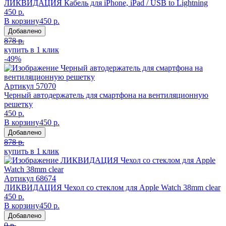
ЛИКВИДАЦИЯ Кабель для iPhone, iPad / USB to Lightning
450 р.
В корзину
450 р.
Добавлено
878 р.
купить в 1 клик
-49%
Артикул
57070
Черный автодержатель для смартфона на вентиляционную
решетку
450 р.
В корзину
450 р.
Добавлено
878 р.
купить в 1 клик
Артикул
68674
ЛИКВИДАЦИЯ Чехол со стеклом для Apple Watch 38mm clear
450 р.
В корзину
450 р.
Добавлено
0 р.