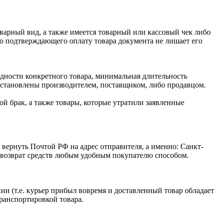
оварный вид, а также имеется товарный или кассовый чек либо
го подтверждающего оплату товара документа не лишает его
одности конкретного товара, минимальная длительность
 установлены производителем, поставщиком, либо продавцом.
й брак, а также товары, которые утратили заявленные
 вернуть Почтой РФ на адрес отправителя, а именно: Санкт-
ся возврат средств любым удобным покупателю способом.
ии (т.е. курьер прибыл вовремя и доставленный товар обладает
транспортировкой товара.