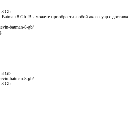
n 8 Gb
n Batman 8 Gb. Вы можете приобрести любой аксессуар с достав
-kevin-batman-8-gb/
g
n 8 Gb
-kevin-batman-8-gb/
n 8 Gb