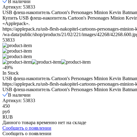
В наличии
Артикул: 53833
USB флеш-накопитель Cartoon's Personages Minion Kevin Batma
Купить USB флеш-накопитель Cartoon's Personages Minion Kevi
«Applepack».
https://applepack.ru/usb-flesh-nakopitel-cartoons-personages-minion
/wa-data/public/shop/products/21/02/221/images/42268/42268.600.jp
53833
-49%
In Stock
USB флеш-накопитель Cartoon's Personages Minion Kevin Batma
https://applepack.ru/usb-flesh-nakopitel-cartoons-personages-minion
USB флеш-накопитель Cartoon's Personages Minion Kevin Batma
В наличии
Артикул: 53833
450
руб
RUB
Данного товара временно нет на складе
Сообщить о появлении
Сообщить о появлении