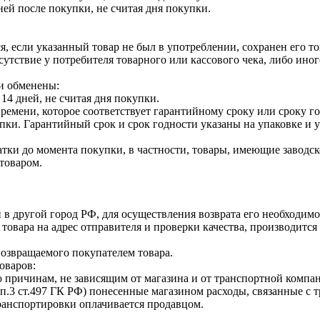
ней после покупки, не считая дня покупки.
я, если указанный товар не был в употреблении, сохранен его т
утствие у потребителя товарного или кассового чека, либо ино
и обменены:
14 дней, не считая дня покупки.
ремени, которое соответствует гарантийному сроку или сроку г
купки. Гарантийный срок и срок годности указаны на упаковке и
тки до момента покупки, в частности, товары, имеющие заводско
товаром.
 в другой город РФ, для осуществления возврата его необходимо
 товара на адрес отправителя и проверки качества, производит
возвращаемого покупателем товара.
оваров:
о причинам, не зависящим от магазина и от транспортной компан
п.3 ст.497 ГК РФ) понесенные магазином расходы, связанные с 
транспортировки оплачивается продавцом.