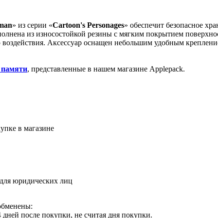
tman
» из серии «
Cartoon's Personages
» обеспечит безопасное хр
полнена из износостойкой резины с мягким покрытием поверхно
ого воздействия. Аксессуар оснащен небольшим удобным креплен
 памяти
, представленные в нашем магазине Applepack.
упке в магазине
 для юридических лиц
обменены:
 дней после покупки, не считая дня покупки.