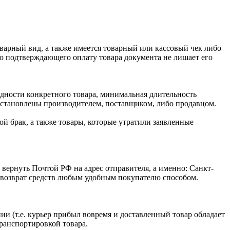
оварный вид, а также имеется товарный или кассовый чек либо
го подтверждающего оплату товара документа не лишает его
одности конкретного товара, минимальная длительность
 установлены производителем, поставщиком, либо продавцом.
й брак, а также товары, которые утратили заявленные
 вернуть Почтой РФ на адрес отправителя, а именно: Санкт-
ся возврат средств любым удобным покупателю способом.
ии (т.е. курьер прибыл вовремя и доставленный товар обладает
транспортировкой товара.