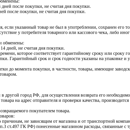
обменены:
 дней после покупки, не считая дня покупки.
ней после покупки, не считая дня покупки.
я, если указанный товар не был в употреблении, сохранен его т
утствие у потребителя товарного или кассового чека, либо ино
и обменены:
14 дней, не считая дня покупки.
ремени, которое соответствует гарантийному сроку или сроку г
купки. Гарантийный срок и срок годности указаны на упаковке и
тки до момента покупки, в частности, товары, имеющие заводско
товаром.
 в другой город РФ, для осуществления возврата его необходимо
 товара на адрес отправителя и проверки качества, производит
возвращаемого покупателем товара.
оваров:
о причинам, не зависящим от магазина и от транспортной компан
п.3 ст.497 ГК РФ) понесенные магазином расходы, связанные с 