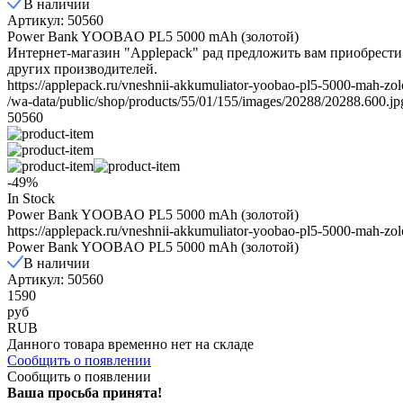
В наличии
Артикул: 50560
Power Bank YOOBAO PL5 5000 mAh (золотой)
Интернет-магазин "Applepack" рад предложить вам приобрест
других производителей.
https://applepack.ru/vneshnii-akkumuliator-yoobao-pl5-5000-mah-zolo
/wa-data/public/shop/products/55/01/155/images/20288/20288.600.jp
50560
-49%
In Stock
Power Bank YOOBAO PL5 5000 mAh (золотой)
https://applepack.ru/vneshnii-akkumuliator-yoobao-pl5-5000-mah-zolo
Power Bank YOOBAO PL5 5000 mAh (золотой)
В наличии
Артикул: 50560
1590
руб
RUB
Данного товара временно нет на складе
Сообщить о появлении
Сообщить о появлении
Ваша просьба принята!