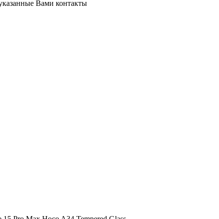
 указанные Вами контакты
15 Pro Max Hoco A34 Tempered Glass