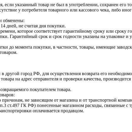
я, если указанный товар не был в употреблении, сохранен его т
утствие у потребителя товарного или кассового чека, либо ино
и обменены:
14 дней, не считая дня покупки.
ремени, которое соответствует гарантийному сроку или сроку г
купки. Гарантийный срок и срок годности указаны на упаковке и
тки до момента покупки, в частности, товары, имеющие заводско
товаром.
 в другой город РФ, для осуществления возврата его необходимо
 товара на адрес отправителя и проверки качества, производит
возвращаемого покупателем товара.
оваров:
о причинам, не зависящим от магазина и от транспортной компан
п.3 ст.497 ГК РФ) понесенные магазином расходы, связанные с 
транспортировки оплачивается продавцом.