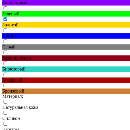
Фиолетовый
Зеленый
Золотой
Синий
Серый
Разноцветный
Бирюзовый
Бордовый
Бронзовый
Материал:
Натуральная кожа
Силикон
Экокожа