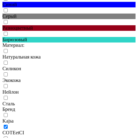
Синий
Серый
Разноцветный
Бирюзовый
Материал:
Натуральная кожа
Силикон
Экокожа
Нейлон
Сталь
Бренд
Kajsa
COTEetCI