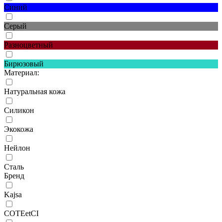
Синий
Серый
Разноцветный
Бирюзовый
Материал:
Натуральная кожа
Силикон
Экокожа
Нейлон
Сталь
Бренд
Kajsa
COTEetCI