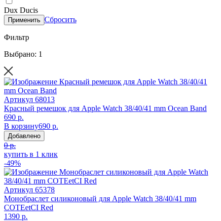
Dux Ducis
Сбросить
Применить
Фильтр
Выбрано: 1
Артикул
68013
Красный ремешок для Apple Watch 38/40/41 mm Ocean Band
690 р.
В корзину
690 р.
Добавлено
0 р.
купить в 1 клик
-49%
Артикул
65378
Монобраслет силиконовый для Apple Watch 38/40/41 mm
COTEetCI Red
1390 р.