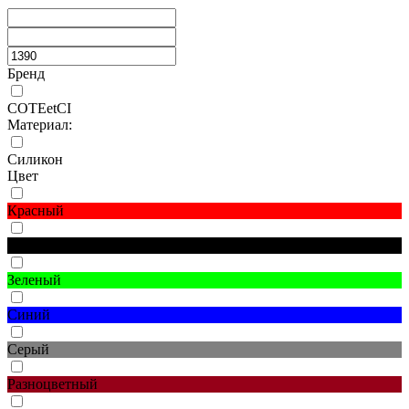
Бренд
COTEetCI
Материал:
Силикон
Цвет
Красный
Черный
Зеленый
Синий
Серый
Разноцветный