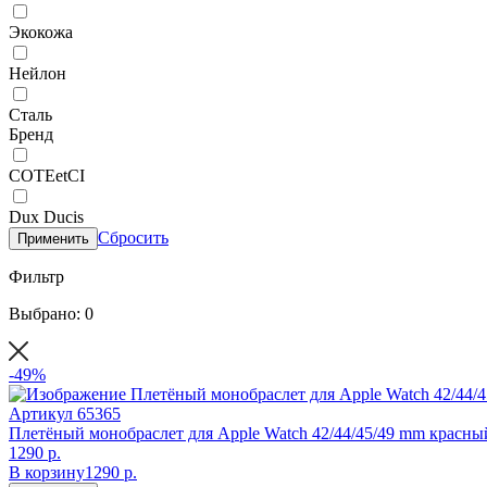
Экокожа
Нейлон
Сталь
Бренд
COTEetCI
Dux Ducis
Сбросить
Применить
Фильтр
Выбрано: 0
-49%
Артикул
65365
Плетёный монобраслет для Apple Watch 42/44/45/49 mm красны
1290 р.
В корзину
1290 р.