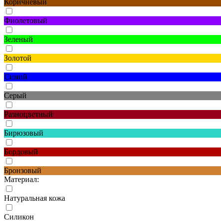
Коричневый
Фиолетовый
Зеленый
Золотой
Синий
Серый
Разноцветный
Бирюзовый
Бордовый
Бронзовый
Материал:
Натуральная кожа
Силикон