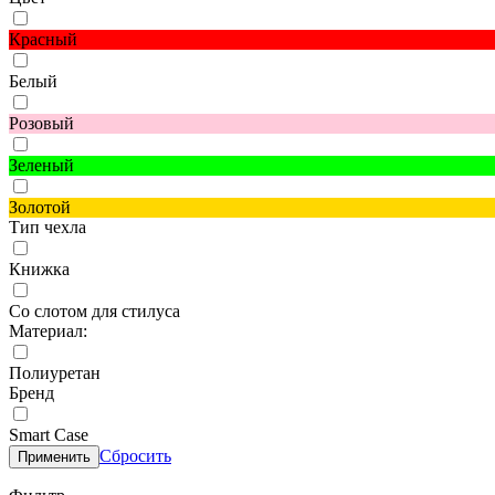
Красный
Белый
Розовый
Зеленый
Золотой
Тип чехла
Книжка
Со слотом для стилуса
Материал:
Полиуретан
Бренд
Smart Case
Сбросить
Применить