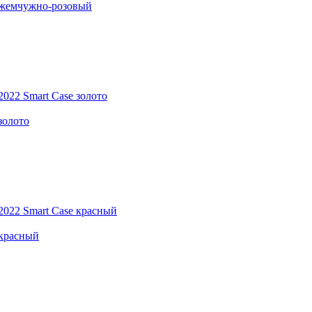
e жемчужно-розовый
золото
 красный