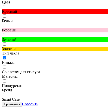
Цвет
Красный
Белый
Розовый
Зеленый
Золотой
Тип чехла
Книжка
Со слотом для стилуса
Материал:
Полиуретан
Бренд
Smart Case
Сбросить
Применить