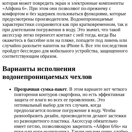
которая может повредить экран и электронные компоненты
«Айфона 6». При этом они позволяют по-прежнему с
комфортом и без задержек пользоваться функциями, которые
предусмотрены производителем. Водонепроницаемые
характеристики сохраняются как при кратковременном, так и
при длительном погружении в воду. Это значит, что такой
аксессуар легко перенесет контакт с ней тогда, когда Вы
окажетесь в бассейне или на пляже, попадете под ливень или
случайно разольете напиток на iPhone 6. Все эти последствия
пройдут бесследно для мобильного устройства, защищенного
соответствующим образом.
Варианты исполнения
водонепроницаемых чехлов
Прозрачная сумка-пакет
. В этом варианте нет четкого
повторения контуров смартфона, но есть эффективная
защита от влаги во всех ее проявлениях. Это
оптимальный выбор для тех случаев, когда
предполагается полное погружение в воду. Чтобы
разнообразить дизайн, производители делают застежки
из разноцветного пластика. Аксессуар обязательно
имеет петлю, позволяющую закрепить «Айфон 6/6s» на
руке или ноге ныряльщика. Таким чехлом очень удобно