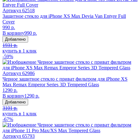
Артикул
62518
Защитное стекло для iPhone XS Max Devia Van Entyre Full
Cover
990 р.
В корзину
990 р.
Добавлено
1931 р.
купить в 1 клик
-59%
Артикул
62986
Черное защитное стекло с приват фильтром для iPhone XS
Max Remax Emperor Series 3D Tempered Glass
1290 р.
В корзину
1290 р.
Добавлено
3101 р.
купить в 1 клик
-67%
Артикул
65793