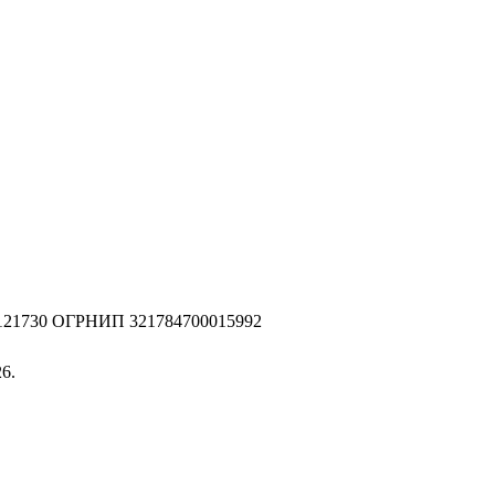
2121730 ОГРНИП 321784700015992
6.