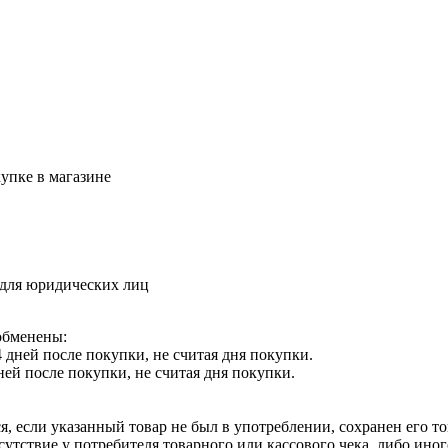
упке в магазине
 для юридических лиц
обменены:
 дней после покупки, не считая дня покупки.
ней после покупки, не считая дня покупки.
я, если указанный товар не был в употреблении, сохранен его т
утствие у потребителя товарного или кассового чека, либо ино