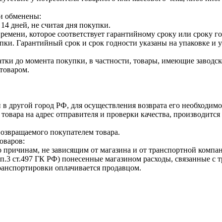
и обменены:
14 дней, не считая дня покупки.
ремени, которое соответствует гарантийному сроку или сроку г
купки. Гарантийный срок и срок годности указаны на упаковке и
тки до момента покупки, в частности, товары, имеющие заводско
товаром.
 в другой город РФ, для осуществления возврата его необходимо
 товара на адрес отправителя и проверки качества, производит
возвращаемого покупателем товара.
оваров:
о причинам, не зависящим от магазина и от транспортной компан
п.3 ст.497 ГК РФ) понесенные магазином расходы, связанные с 
транспортировки оплачивается продавцом.