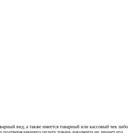
оварный вид, а также имеется товарный или кассовый чек либо
го подтверждающего оплату товара документа не лишает его