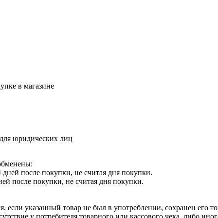
упке в магазине
 для юридических лиц
обменены:
 дней после покупки, не считая дня покупки.
ней после покупки, не считая дня покупки.
я, если указанный товар не был в употреблении, сохранен его т
утствие у потребителя товарного или кассового чека, либо ино