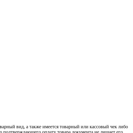
оварный вид, а также имеется товарный или кассовый чек либо
го подтверждающего оплату товара документа не лишает его