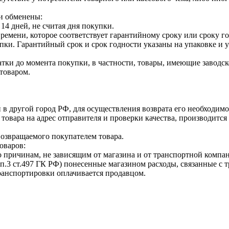
и обменены:
14 дней, не считая дня покупки.
ремени, которое соответствует гарантийному сроку или сроку г
купки. Гарантийный срок и срок годности указаны на упаковке и
тки до момента покупки, в частности, товары, имеющие заводско
товаром.
 в другой город РФ, для осуществления возврата его необходимо
 товара на адрес отправителя и проверки качества, производит
возвращаемого покупателем товара.
оваров:
о причинам, не зависящим от магазина и от транспортной компан
п.3 ст.497 ГК РФ) понесенные магазином расходы, связанные с 
транспортировки оплачивается продавцом.