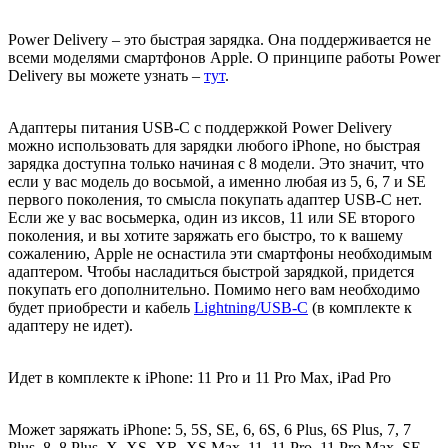
Power Delivery – это быстрая зарядка. Она поддерживается не
всеми моделями смартфонов Apple. О принципе работы Power
Delivery вы можете узнать –
тут
.
Адаптеры питания USB-C с поддержкой Power Delivery
можно использовать для зарядки любого iPhone, но быстрая
зарядка доступна только начиная с 8 модели. Это значит, что
если у вас модель до восьмой, а именно любая из 5, 6, 7 и SE
первого поколения, то смысла покупать адаптер USB-C нет.
Если же у вас восьмерка, один из иксов, 11 или SE второго
поколения, и вы хотите заряжать его быстро, то к вашему
сожалению, Apple не оснастила эти смартфоны необходимым
адаптером. Чтобы насладиться быстрой зарядкой, придется
покупать его дополнительно. Помимо него вам необходимо
будет приобрести и кабель
Lightning/USB-C
(в комплекте к
адаптеру не идет).
Идет в комплекте к iPhone:
11 Pro и 11 Pro Max, iPad Pro
Может заряжать
iPhone:
5, 5S, SE, 6, 6S, 6 Plus, 6S Plus, 7, 7
Plus, 8, 8 Plus, X, XS, XR, XS Max, 11, 11 Pro, 11 Pro Max, SE