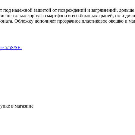
дет под надежной защитой от повреждений и загрязнений, дольш
ние не только корпуса смартфона и его боковых граней, но и ди
рбоната. Обложку дополняет прозрачное пластиковое окошко и м
ne 5/5S/SE.
упке в магазине