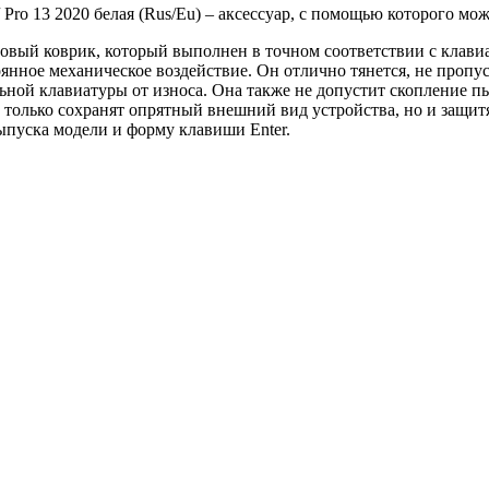
 Pro 13 2020 белая (Rus/Eu) – аксессуар, с помощью которого м
вый коврик, который выполнен в точном соответствии с клавиа
нное механическое воздействие. Он отлично тянется, не пропус
ной клавиатуры от износа. Она также не допустит скопление пы
е только сохранят опрятный внешний вид устройства, но и защитя
ыпуска модели и форму клавиши Enter.