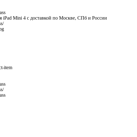
ass
iPad Mini 4 с доставкой по Москве, СПб и России
s/
pg
ass
s/
ass