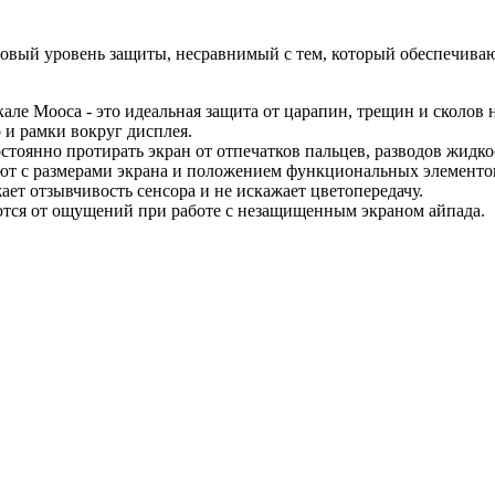
т новый уровень защиты, несравнимый с тем, который обеспечив
але Мооса - это идеальная защита от царапин, трещин и сколов
 и рамки вокруг дисплея.
тоянно протирать экран от отпечатков пальцев, разводов жидкос
ают с размерами экрана и положением функциональных элементов
ает отзывчивость сенсора и не искажает цветопередачу.
ются от ощущений при работе с незащищенным экраном айпада.