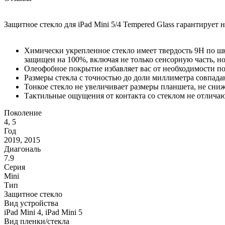
Защитное стекло для iPad Mini 5/4 Tempered Glass гарантируе
Химически укрепленное стекло имеет твердость 9H по шк
защищен на 100%, включая не только сенсорную часть, но
Олеофобное покрытие избавляет вас от необходимости пос
Размеры стекла с точностью до доли миллиметра совпад
Тонкое стекло не увеличивает размеры планшета, не сниж
Тактильные ощущения от контакта со стеклом не отлича
Поколение
4, 5
Год
2019, 2015
Диагональ
7.9
Серия
Mini
Тип
Защитное стекло
Вид устройства
iPad Mini 4, iPad Mini 5
Вид пленки/стекла