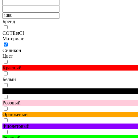
Бренд
COTEetCI
Материал:
Силикон
Цвет
Красный
Белый
Черный
Розовый
Оранжевый
Фиолетовый
Зеленый