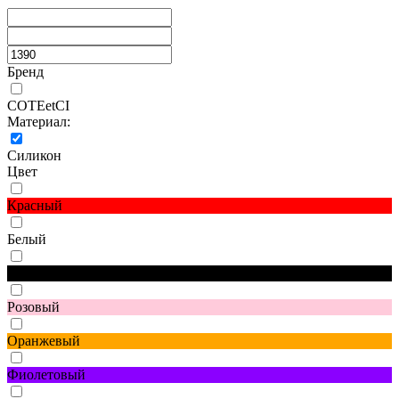
Бренд
COTEetCI
Материал:
Силикон
Цвет
Красный
Белый
Черный
Розовый
Оранжевый
Фиолетовый