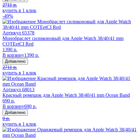
2711 р.
купить в 1 клик
-49%
Артикул
65378
Монобраслет силиконовый для Apple Watch 38/40/41 mm
COTEetCI Red
1390 р.
В корзину
1390 р.
Добавлено
2711 р.
купить в 1 клик
Артикул
68013
Красный ремешок для Apple Watch 38/40/41 mm Ocean Band
690 р.
В корзину
690 р.
Добавлено
0 р.
купить в 1 клик