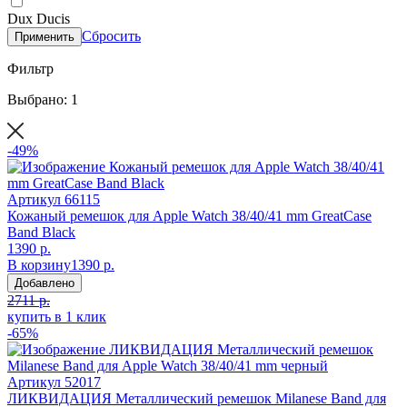
Dux Ducis
Сбросить
Применить
Фильтр
Выбрано: 1
-49%
Артикул
66115
Кожаный ремешок для Apple Watch 38/40/41 mm GreatCase
Band Black
1390 р.
В корзину
1390 р.
Добавлено
2711 р.
купить в 1 клик
-65%
Артикул
52017
ЛИКВИДАЦИЯ Металлический ремешок Milanese Band для