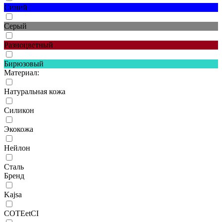
Синий
Серый
Разноцветный
Бирюзовый
Материал:
Натуральная кожа
Силикон
Экокожа
Нейлон
Сталь
Бренд
Kajsa
COTEetCI