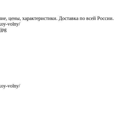
ие, цены, характеристики. Доставка по всей России.
koy-volny/
.jpg
koy-volny/