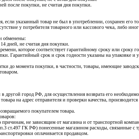
ней после покупки, не считая дня покупки.
я, если указанный товар не был в употреблении, сохранен его т
утствие у потребителя товарного или кассового чека, либо ино
и обменены:
14 дней, не считая дня покупки.
ремени, которое соответствует гарантийному сроку или сроку г
купки. Гарантийный срок и срок годности указаны на упаковке и
тки до момента покупки, в частности, товары, имеющие заводско
товаром.
 в другой город РФ, для осуществления возврата его необходимо
 товара на адрес отправителя и проверки качества, производит
возвращаемого покупателем товара.
оваров:
о причинам, не зависящим от магазина и от транспортной компан
п.3 ст.497 ГК РФ) понесенные магазином расходы, связанные с 
транспортировки оплачивается продавцом.